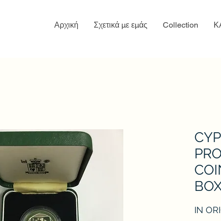
Αρχική
Σχετικά με εμάς
Collection
Κ
CYP
PRO
COI
BOX
IN OR