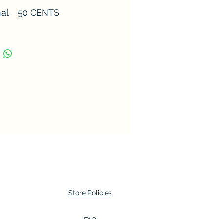
al
50 CENTS
f
1991
y:
Proof
e:
5.000
er:
26mm
t:
7 grams
Silver (92,5%) and
copper (7,5%)
Store Policies