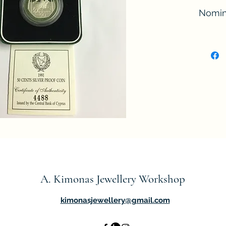
Nomin
Value:
Year o
Issue:
Qualit
Mintag
Diamet
Weigh
Metal:
A. Kimonas Jewellery Workshop
kimonasjewellery@gmail.com