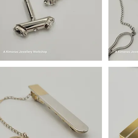
en
Men
cessories
Accessories2
Γρήγορη προβολή