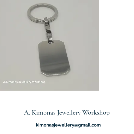
n_accessories_9
Γρήγορη προβολή
A. Kimonas Jewellery Workshop
kimonasjewellery@gmail.com