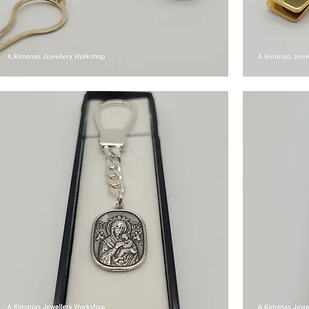
en
Men
cessories3
Accessories4
Γρήγορη προβολή