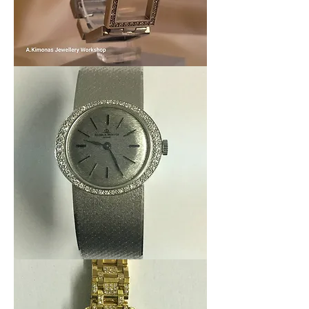
Women_watch6
Baume
et
Mercier
Lady
18k
Diamonds
-