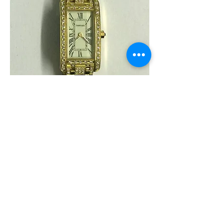
White
Gold
Cartier
"Tank
Americaine"
Ladies
18
Karat
Yellow
Gold
and
Diamond
Watch