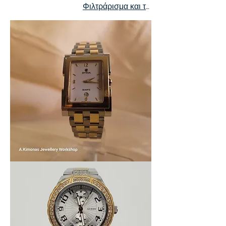
Φιλτράρισμα και ταξινόμηση
περίσταση."
Women_watch6