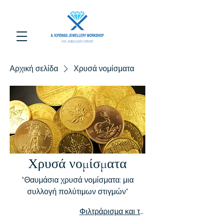
Αρχική σελίδα
Χρυσά νομίσματα
Χρυσά νομίσματα
"Θαυμάσια χρυσά νομίσματα: μια
συλλογή πολύτιμων στιγμών"
Φιλτράρισμα και ταξινόμηση